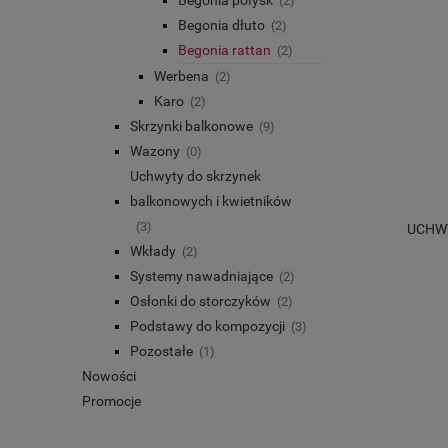
(2)
Begonia dłuto
(2)
Begonia rattan
(2)
Werbena
(2)
Karo
(2)
Skrzynki balkonowe
(9)
Wazony
(0)
Uchwyty do skrzynek
balkonowych i kwietników
(3)
UCHWY
Wkłady
(2)
Systemy nawadniające
(2)
Osłonki do storczyków
(2)
Podstawy do kompozycji
(3)
Pozostałe
(1)
Nowości
Promocje