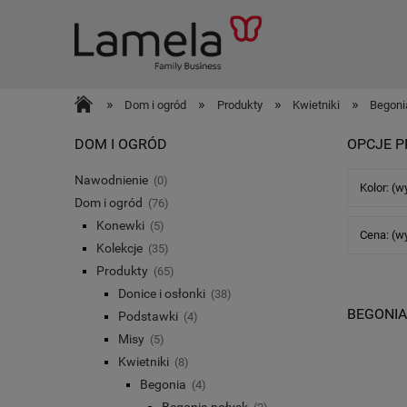
»
»
»
»
Dom i ogród
Produkty
Kwietniki
Begoni
DOM I OGRÓD
OPCJE P
Nawodnienie
(0)
Kolor: (w
Dom i ogród
(76)
Konewki
(5)
Cena: (w
Kolekcje
(35)
Produkty
(65)
Donice i osłonki
(38)
BEGONIA
Podstawki
(4)
Misy
(5)
Kwietniki
(8)
Begonia
(4)
Begonia połysk