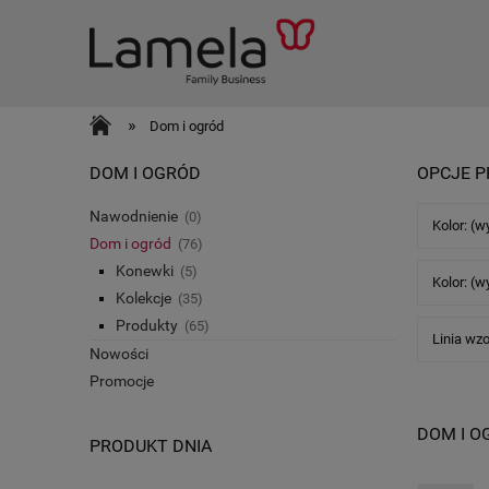
»
Dom i ogród
DOM I OGRÓD
OPCJE P
Nawodnienie
(0)
Kolor: (w
Dom i ogród
(76)
Konewki
(5)
Kolor: (w
Kolekcje
(35)
Produkty
(65)
Linia wzo
Nowości
Promocje
DOM I O
PRODUKT DNIA