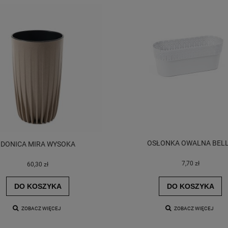
OSŁONKA OWALNA BEL
DONICA MIRA WYSOKA
NICA LILIA JUMPER
KWIETNIK KARO BETON
7,70 zł
60,30 zł
DO KOSZYKA
DO KOSZYKA
34,50 zł
144,90 zł
ZOBACZ WIĘCEJ
ZOBACZ WIĘCEJ
DO KOSZYKA
DO KOSZYKA