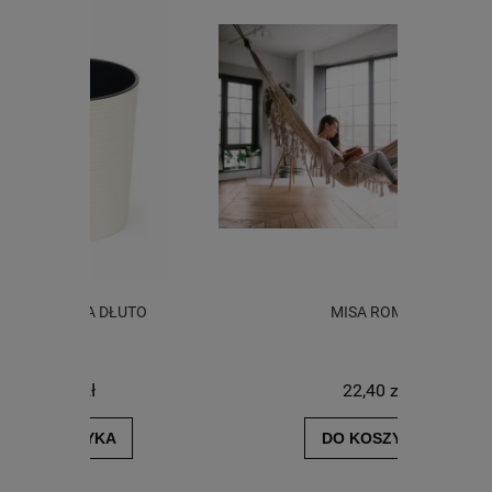
UTO
MISA ROMA
DO
22,40 zł
DO KOSZYKA