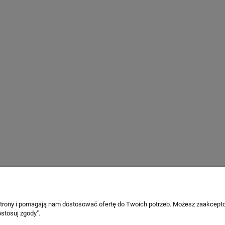
 strony i pomagają nam dostosować ofertę do Twoich potrzeb. Możesz zaakcepto
stosuj zgody".