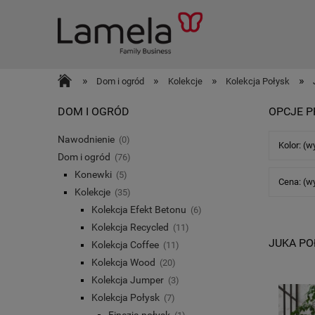
»
»
»
»
Dom i ogród
Kolekcje
Kolekcja Połysk
DOM I OGRÓD
OPCJE P
Nawodnienie
(0)
Kolor: (w
Dom i ogród
(76)
Konewki
(5)
Cena: (w
Kolekcje
(35)
Kolekcja Efekt Betonu
(6)
Kolekcja Recycled
(11)
JUKA PO
Kolekcja Coffee
(11)
Kolekcja Wood
(20)
Kolekcja Jumper
(3)
Kolekcja Połysk
(7)
Finezja połysk