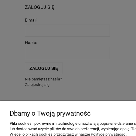
ZALOGUJ SIĘ
E-mail:
Hasło:
ZALOGUJ SIĘ
Nie pamiętasz hasła?
Zarejestruj się
CHMURA TAGÓW
Dbamy o Twoją prywatność
kuchnia
bazylia
oregano
lubczyk
Pliki cookies i pokrewne im technologie umożliwiają poprawne działanie
lub dostosować użycie plików do swoich preferencji, wybierając opcję "Do
Więcej o plikach cookies przeczytasz w naszej Polityce prywatności.