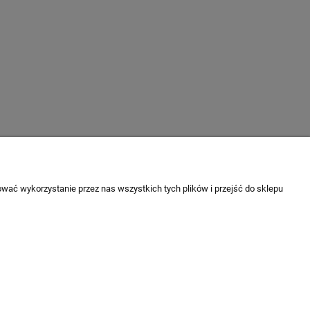
O nas
wać wykorzystanie przez nas wszystkich tych plików i przejść do sklepu
Kontakt i dane firmy
 tutaj
Jak kupować?
ości
O firmie
cje
Nagrody i wyróżnienia