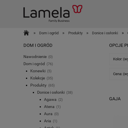
»
»
»
»
Dom i ogród
Produkty
Donice i osłonki
DOM I OGRÓD
OPCJE P
Nawodnienie
(0)
Kolor: (w
Dom i ogród
(76)
Konewki
(5)
Cena: (w
Kolekcje
(35)
Produkty
(65)
Donice i osłonki
(38)
GAJA
Agawa
(2)
Atena
(1)
Aura
(0)
Aria
(1)
Aztek