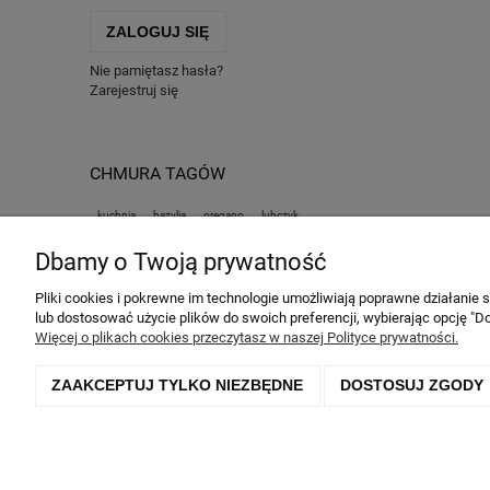
ZALOGUJ SIĘ
Nie pamiętasz hasła?
Zarejestruj się
CHMURA TAGÓW
kuchnia
bazylia
oregano
lubczyk
Dbamy o Twoją prywatność
Pomoc
Moje konto
Pliki cookies i pokrewne im technologie umożliwiają poprawne działanie
lub dostosować użycie plików do swoich preferencji, wybierając opcję "Do
Twoje zamówienia
Więcej o plikach cookies przeczytasz w naszej Polityce prywatności.
Ustawienia konta
Przechowalnia
ZAAKCEPTUJ TYLKO NIEZBĘDNE
DOSTOSUJ ZGODY
©2026 Lamela All rights reserved