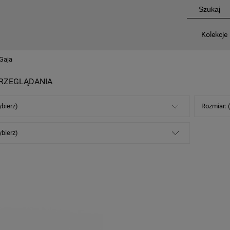
Kolekcje
Gaja
RZEGLĄDANIA
ybierz)
Rozmiar: 
ybierz)