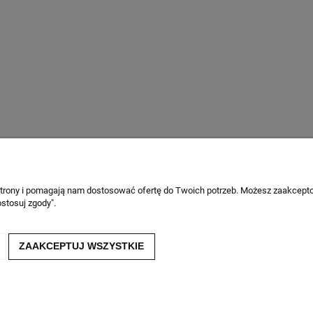
Płatności i dostawa
Informacje
 strony i pomagają nam dostosować ofertę do Twoich potrzeb. Możesz zaakcepto
stosuj zgody".
Formy płatności
Regulaminy
Czas i koszty dostawy
Odstąp od umowy
Czas realizacji zamówienia
Polityka prywatn
ZAAKCEPTUJ WSZYSTKIE
Zwroty i reklama