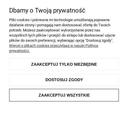
Dbamy o Twoją prywatność
Pliki cookies i pokrewne im technologie umożliwiają poprawne
działanie strony i pomagają nam dostosować ofertę do Twoich
Pomoc
potrzeb. Możesz zaakceptować wykorzystanie przez nas
wszystkich tych plików i przejść do sklepu lub dostosować użycie
plików do swoich preferencji, wybierając opcję "Dostosuj zgody".
Moje konto
Więcej o plikach cookies przeczytasz w naszej Polityce
prywatności.
Płatności i dostawa
ZAAKCEPTUJ TYLKO NIEZBĘDNE
Informacje
DOSTOSUJ ZGODY
O nas
ZAAKCEPTUJ WSZYSTKIE
©2026 Lamela All rights reserved
POKAŻ PEŁNĄ WERSJĘ STRONY
Sklep internetowy Shoper Premium