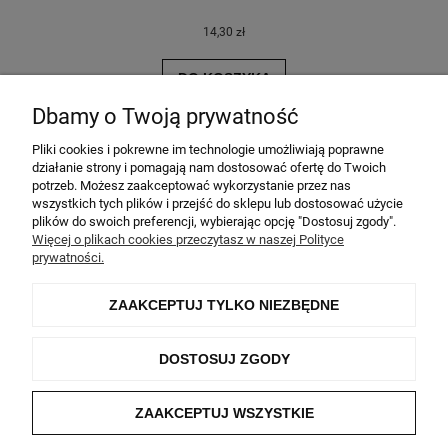
14,30 zł
DO KOSZYKA
Dbamy o Twoją prywatność
Pliki cookies i pokrewne im technologie umożliwiają poprawne
działanie strony i pomagają nam dostosować ofertę do Twoich
Pomoc
potrzeb. Możesz zaakceptować wykorzystanie przez nas
wszystkich tych plików i przejść do sklepu lub dostosować użycie
plików do swoich preferencji, wybierając opcję "Dostosuj zgody".
Moje konto
Więcej o plikach cookies przeczytasz w naszej Polityce
prywatności.
Płatności i dostawa
ZAAKCEPTUJ TYLKO NIEZBĘDNE
Informacje
DOSTOSUJ ZGODY
O nas
ZAAKCEPTUJ WSZYSTKIE
©2026 Lamela All rights reserved